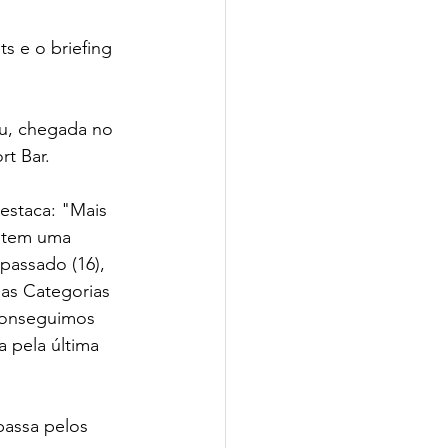
s e o briefing 
çu, chegada no 
rt Bar.
estaca: "Mais 
 tem uma 
assado (16), 
nas Categorias 
 conseguimos 
 pela última 
passa pelos 