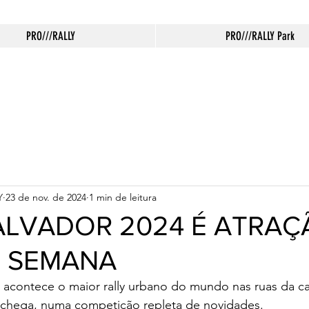
PRO///RALLY
PRO///RALLY Park
Y
23 de nov. de 2024
1 min de leitura
ALVADOR 2024 É ATRA
E SEMANA
acontece o maior rally urbano do mundo nas ruas da cap
e chega, numa competição repleta de novidades.