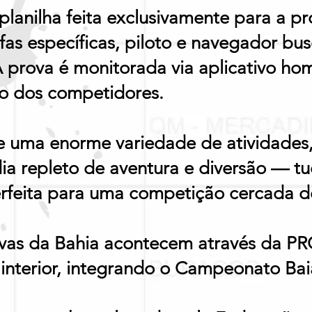
lanilha feita exclusivamente para a p
as específicas, piloto e navegador bu
 A prova é monitorada via aplicativo h
to dos competidores.
te uma enorme variedade de atividades,
ia repleto de aventura e diversão — t
perfeita para uma competição cercada de
rovas da Bahia acontecem através da P
 interior, integrando o Campeonato Bai