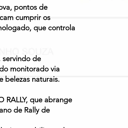
rova, pontos de
scam cumprir os
omologado, que controla
 servindo de
udo monitorado via
 belezas naturais.
RO RALLY, que abrange
ano de Rally de