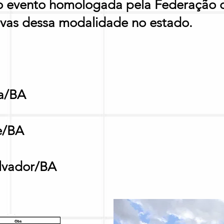
o evento homologada pela Federação 
rovas dessa modalidade no estado.
a/BA​
e/BA
lvador/BA